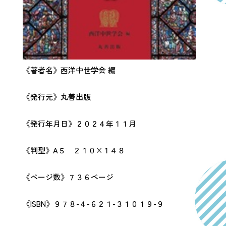
《著者名》西洋中世学会 編
《発行元》丸善出版
《発行年月日》２０２４年１１月
《判型》A５ ２１０×１４８
《ページ数》７３６ページ
《ISBN》９７８-４-６２１-３１０１９-９