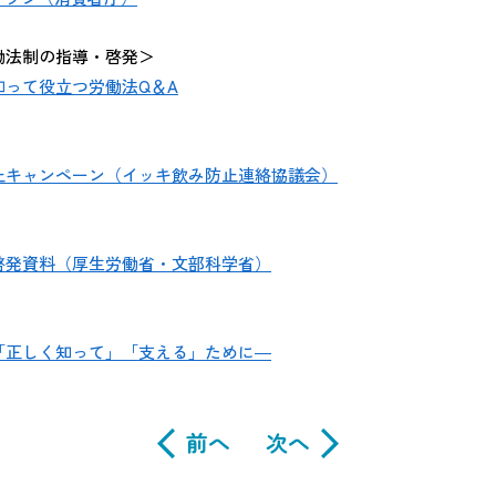
働法制の指導・啓発＞
知って役立つ労働法Q＆A
止キャンペーン（イッキ飲み防止連絡協議会）
啓発資料（厚生労働省・文部科学省）
「正しく知って」「支える」ために―
前へ
次へ