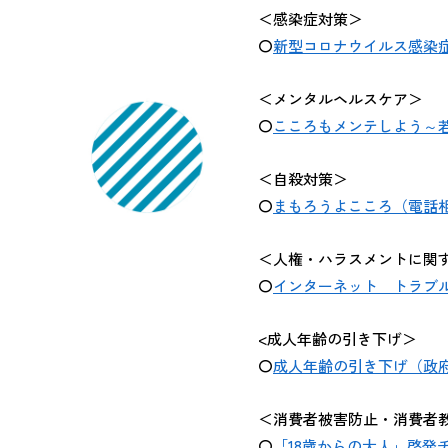
＜感染症対策＞
〇
新型コロナウイルス感染
＜メンタルヘルスケア＞
〇
こころもメンテしよう～
＜自殺対策＞
〇
まもろうよこころ（電話相
＜人権・ハラスメントに関
〇
インターネット トラブ
<成人年齢の引き下げ＞
〇
成人年齢の引き下げ（政
＜消費者被害防止・消費者
〇
「18歳からの大人」啓発