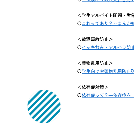
＜学生アルバイト問題・労
〇
これってあり？～まんが
＜飲酒事故防止＞
〇
イッキ飲み・アルハラ防
＜薬物乱用防止＞
〇
学生向けや薬物乱用防止
＜依存症対策＞
〇
依存症って？―依存症を