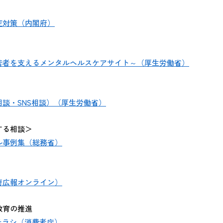
症対策（内閣府）
若者を支えるメンタルヘルスケアサイト～（厚生労働省）
談・SNS相談）（厚生労働省）
する相談＞
ル事例集（総務省）
府広報オンライン）
教育の推進
チラシ（消費者庁）